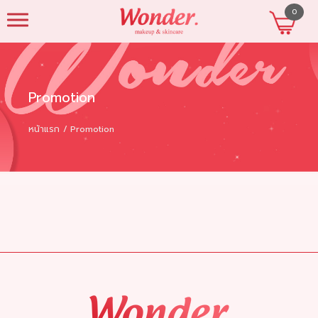
0
beautyshopres
Promotion
หน้าแรก
Promotion