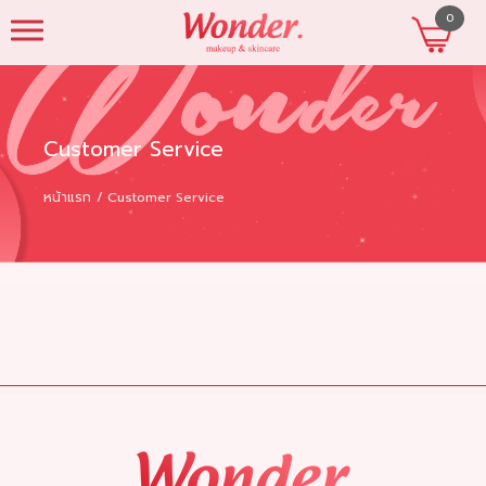
0
beautyshopres
Customer Service
หน้าแรก
Customer Service