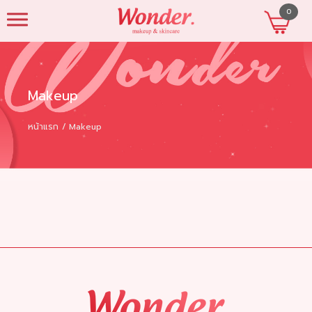
0
beautyshopres
Makeup
หน้าแรก
Makeup